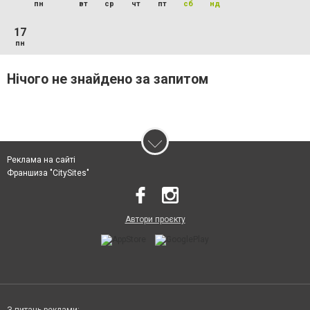
пн
вт
ср
чт
пт
сб
нд
17
пн
Нічого не знайдено за запитом
Реклама на сайті
Франшиза "CitySites"
Автори проєкту