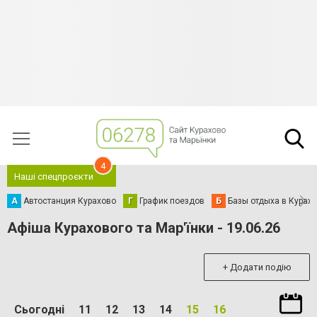
4
Наші спецпроєкти
А
Автостанция Курахово
Г
График поездов
Б
Базы отдыха в Курах
Афіша Курахового та Мар'їнки - 19.06.26
+ Додати подію
Сьогодні
11
12
13
14
15
16