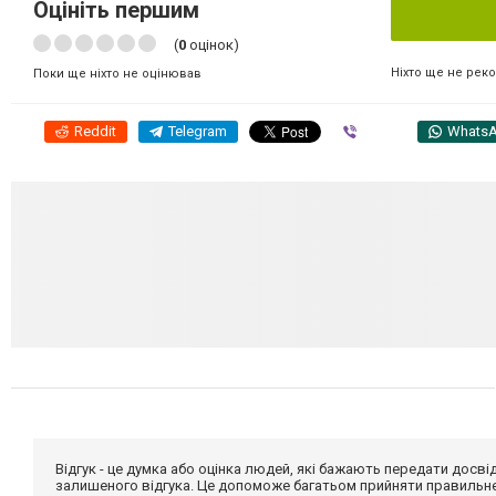
Оцініть першим
(
0
оцінок)
Ніхто ще не рек
Поки ще ніхто не оцінював
Reddit
Telegram
Viber
Whats
Відгук - це думка або оцінка людей, які бажають передати дос
залишеного відгука. Це допоможе багатьом прийняти правильне 