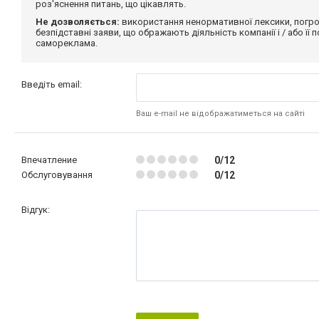
роз'яснення питань, що цікавлять.
Не дозволяється:
використання ненормативної лексики, погро
безпідставні заяви, що ображають діяльність компанії і / або її
самореклама.
Введіть email:
Ваш e-mail не відображатиметься на сайті
Впечатление
0/12
Обслуговування
0/12
Відгук: