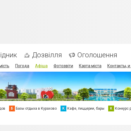
ідник
Дозвілля
Оголошення
мість
Погода
Афіша
Фотозвіти
Карта міста
Контакты, и
дов
Б
Базы отдыха в Курахово
К
Кафе, пиццерии, бары
К
Конкурс 