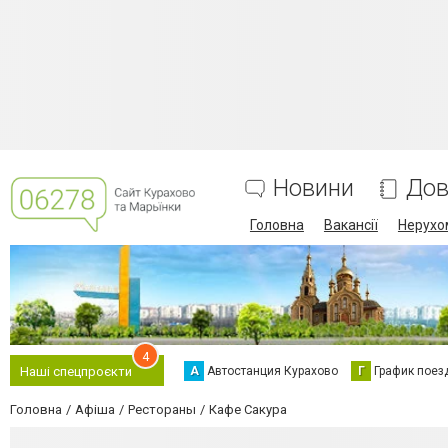
Новини
Дов
Головна
Вакансії
Нерухо
4
А
Автостанция Курахово
Г
График поез
Наші спецпроєкти
Головна
Афіша
Рестораны
Кафе Сакура