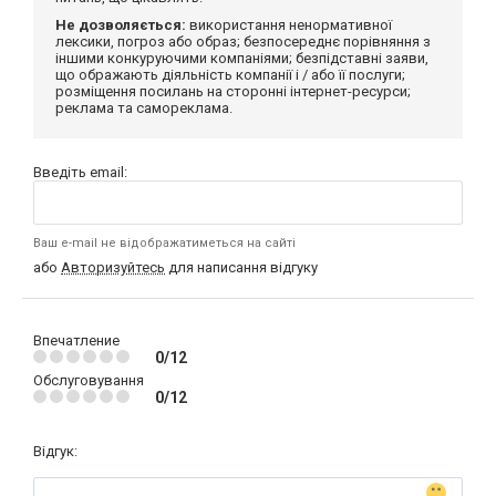
Не дозволяється:
використання ненормативної
лексики, погроз або образ; безпосереднє порівняння з
іншими конкуруючими компаніями; безпідставні заяви,
що ображають діяльність компанії і / або її послуги;
розміщення посилань на сторонні інтернет-ресурси;
реклама та самореклама.
Введіть email:
Ваш e-mail не відображатиметься на сайті
або
Авторизуйтесь
для написання відгуку
Впечатление
0/12
Обслуговування
0/12
Відгук: