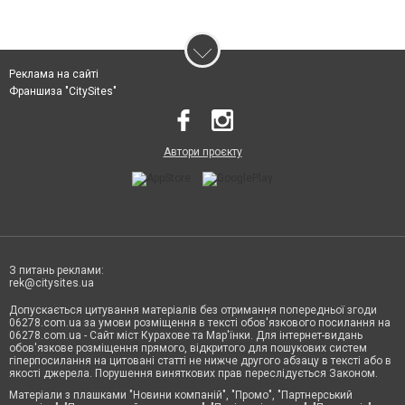
Реклама на сайті
Франшиза "CitySites"
Автори проєкту
З питань реклами:
rek@citysites.ua
Допускається цитування матеріалів без отримання попередньої згоди
06278.com.ua за умови розміщення в тексті обов'язкового посилання на
06278.com.ua - Сайт міст Курахове та Мар'їнки. Для інтернет-видань
обов'язкове розміщення прямого, відкритого для пошукових систем
гіперпосилання на цитовані статті не нижче другого абзацу в тексті або в
якості джерела. Порушення виняткових прав переслідується Законом.
Матеріали з плашками "Новини компаній", "Промо", "Партнерський