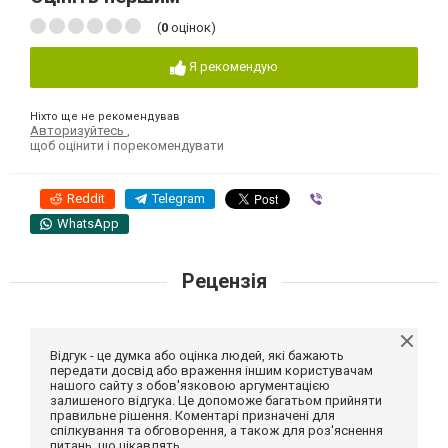
(
0
оцінок)
Я рекомендую
Ніхто ще не рекомендував
Авторизуйтесь
,
щоб оцінити і порекомендувати
Reddit
Telegram
Viber
WhatsApp
Рецензія
Відгук - це думка або оцінка людей, які бажають
передати досвід або враження іншим користувачам
нашого сайту з обов'язковою аргументацією
залишеного відгука. Це допоможе багатьом прийняти
правильне рішення. Коментарі призначені для
спілкування та обговорення, а також для роз'яснення
питань, що цікавлять.