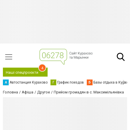
4
Наші спецпроєкти
А
Автостанция Курахово
Г
График поездов
Б
Базы отдыха в Курах
Головна
Афіша
Другое
Прийом громадян в с. Максимільянівка