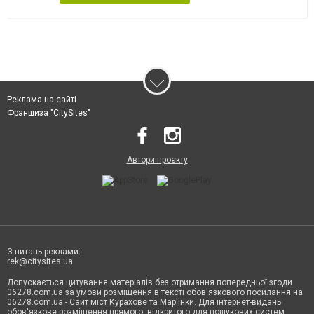
Реклама на сайті
Франшиза "CitySites"
Автори проєкту
З питань реклами:
rek@citysites.ua
Допускається цитування матеріалів без отримання попередньої згоди
06278.com.ua за умови розміщення в тексті обов'язкового посилання на
06278.com.ua - Сайт міст Курахове та Мар'їнки. Для інтернет-видань
обов'язкове розміщення прямого, відкритого для пошукових систем