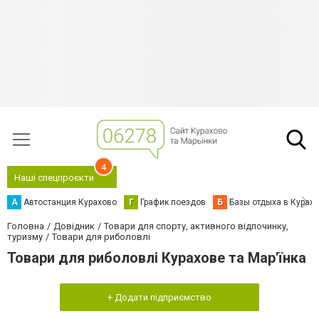
4
Наші спецпроєкти
А
Автостанция Курахово
Г
График поездов
Б
Базы отдыха в Курах
Головна
Довідник
Товари для спорту, активного відпочинку,
туризму
Товари для риболовлі
Товари для риболовлі Курахове та Мар'їнка
+ Додати підприємство