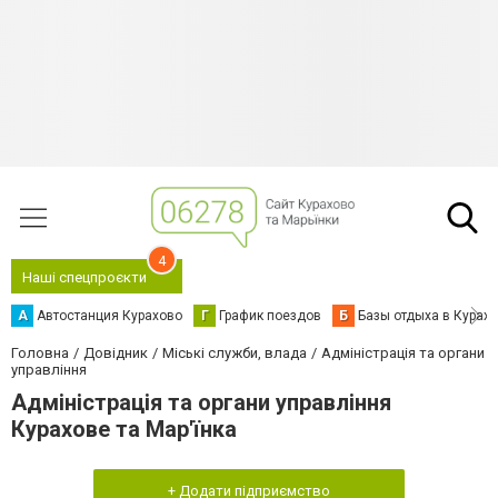
4
Наші спецпроєкти
А
Автостанция Курахово
Г
График поездов
Б
Базы отдыха в Курах
Головна
Довідник
Міські служби, влада
Адміністрація та органи
управління
Адміністрація та органи управління
Курахове та Мар'їнка
+ Додати підприємство