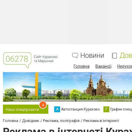
Новини
Дов
Головна
Вакансії
Нерухо
4
А
Автостанция Курахово
Г
График поез
Наші спецпроєкти
Головна
Довідник
Реклама, поліграфія
Реклама в інтернеті