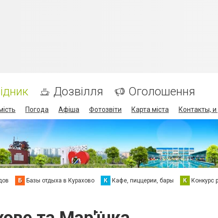
ідник
Дозвілля
Оголошення
мість
Погода
Афіша
Фотозвіти
Карта міста
Контакты, и
дов
Б
Базы отдыха в Курахово
К
Кафе, пиццерии, бары
К
Конкурс 