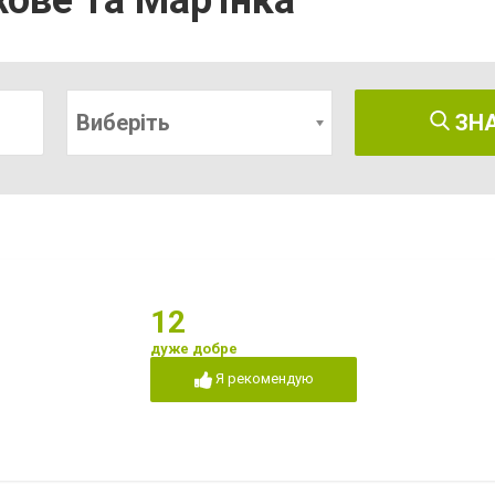
хове та Мар'їнка
Виберіть
ЗН
12
дуже добре
Я рекомендую