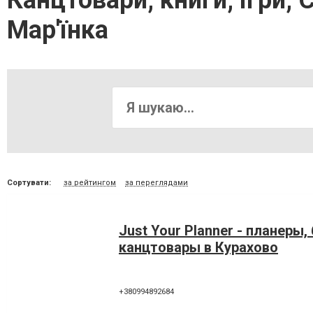
Канцтовари, книги, ігри,
Мар'їнка
Сортувати:
за рейтингом
за переглядами
Just Your Planner - планеры,
канцтовары в Курахово
+380994892684