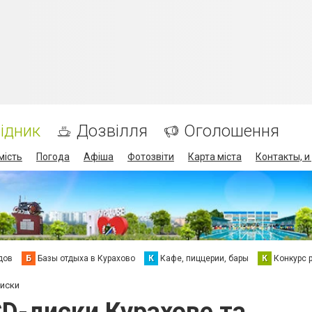
ідник
Дозвілля
Оголошення
мість
Погода
Афіша
Фотозвіти
Карта міста
Контакты, и
дов
Б
Базы отдыха в Курахово
К
Кафе, пиццерии, бары
К
Конкурс 
диски