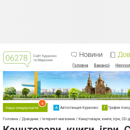
Новини
Дов
Головна
Вакансії
Нерухо
4
А
Автостанция Курахово
Г
График поез
Наші спецпроєкти
Головна
Довідник
Інтернет-магазини
Канцтовари, книги, ігри, CD-