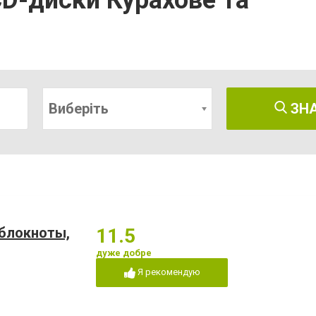
 CD-диски Курахове та
Виберіть
ЗН
 блокноты,
11.5
дуже добре
Я рекомендую