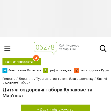
4
Наші спецпроєкти
А
Автостанция Курахово
Г
График поездов
Б
Базы отдыха в Курах
Головна
Дозвілля
Турагентства, готелі, бази відпочинку
Дитячі
оздоровчі табори
Дитячі оздоровчі табори Курахове та
Мар'їнка
+ Додати підприємство