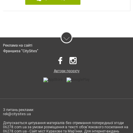
Реклама на сайті
Франшиза "CitySites"
Автори проєкту
З питань реклами:
rek@citysites.ua
Допускається цитування матеріалів без отримання попередньої згоди
06278.com.ua за умови розміщення в тексті обов'язкового посилання на
06278.com.ua - Сайт міст Курахове та Мар'їнки. Для інтернет-видань