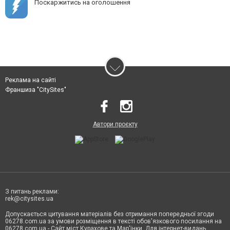
Поскаржитись на оголошення
Реклама на сайті
Франшиза "CitySites"
Автори проєкту
З питань реклами:
rek@citysites.ua
Допускається цитування матеріалів без отримання попередньої згоди
06278.com.ua за умови розміщення в тексті обов'язкового посилання на
06278.com.ua - Сайт міст Курахове та Мар'їнки. Для інтернет-видань