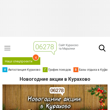
4
Наші спецпроєкти
А
Автостанция Курахово
Г
График поездов
Б
Базы отдыха в Курах
Новогодние акции в Курахово