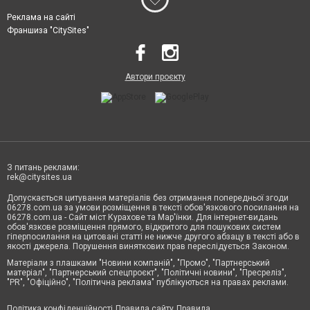
Реклама на сайті
Франшиза "CitySites"
Автори проєкту
З питань реклами:
rek@citysites.ua
Допускається цитування матеріалів без отримання попередньої згоди
06278.com.ua за умови розміщення в тексті обов'язкового посилання на
06278.com.ua - Сайт міст Курахове та Мар'їнки. Для інтернет-видань
обов'язкове розміщення прямого, відкритого для пошукових систем
гіперпосилання на цитовані статті не нижче другого абзацу в тексті або в
якості джерела. Порушення виняткових прав переслідується Законом.
Матеріали з плашками "Новини компаній", "Промо", "Партнерський
матеріал", "Партнерський спецпроєкт", "Політичні новини", "Пресреліз",
"PR", "Офіційно", "Політична реклама" публікуються на правах реклами.
Політика конфіденційності
Правила сайту
Правила