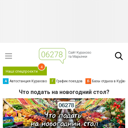
4
Наші спецпроєкти
А
Автостанция Курахово
Г
График поездов
Б
Базы отдыха в Курах
Что подать на новогодний стол?