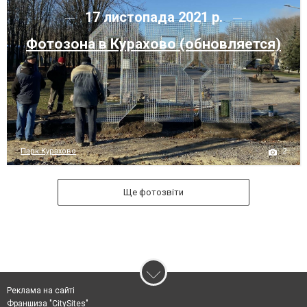
17 листопада 2021 р.
Фотозона в Курахово (обновляется)
2
Парк Курахово
Ще фотозвіти
Реклама на сайті
Франшиза "CitySites"