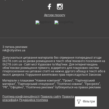
Автори проєкту
З питань реклами:
rek@citysites.ua
Допускається цитування матеріалів без отримання попередньої згоди
06278.com.ua за умови розміщення в тексті обов'язкового посилання на
06278.com.ua - Сайт міст Курахове та Мар'їнки. Для інтернет-видань
обов'язкове розміщення прямого, відкритого для пошукових систем
гіперпосилання на цитовані статті не нижче другого абзацу в тексті або в
якості джерела. Порушення виняткових прав переслідується Законом.
Матеріали з плашками "Новини компаній", "Промо", "Партнерський
матеріал", "Партнерський спецпроєкт", "Політичні новини", "Пресреліз",
"PR", "Офіційно", "Політична реклама" публікуються на правах реклами.
Політика конфіденційності
Правила сайту
Правила
класифайд
Редакційна політика
Фільтри