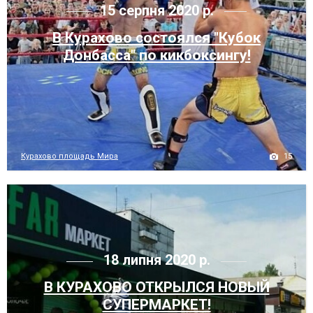
15 серпня 2020 р.
В Курахово состоялся "Кубок
Донбасса" по кикбоксингу!
15
Курахово площадь Мира
18 липня 2020 р.
В КУРАХОВО ОТКРЫЛСЯ НОВЫЙ
СУПЕРМАРКЕТ!