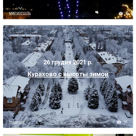
3
МАРИУПОЛЬ
26 грудня 2021 р.
Курахово с высоты зимой
10
Курахово