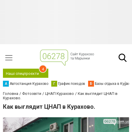
4
Наші спецпроєкти
А
Автостанция Курахово
Г
График поездов
Б
Базы отдыха в Курах
Головна
Фотозвіти
ЦНАП Курахово
Как выглядит ЦНАП в
Курахово.
Как выглядит ЦНАП в Курахово.