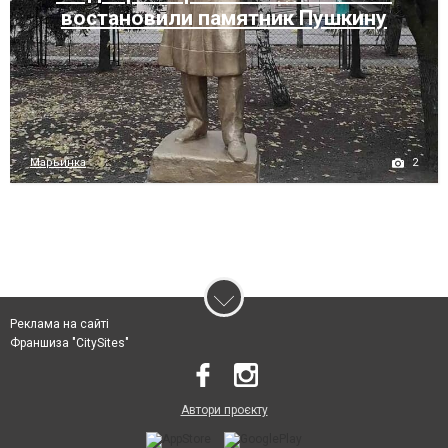
востановили памятник Пушкину
2
Марьинка
Реклама на сайті
Франшиза "CitySites"
Автори проєкту