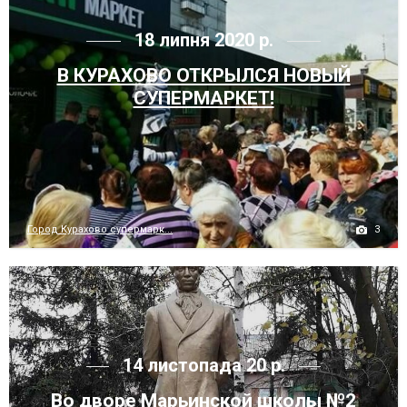
18 липня 2020 р.
В КУРАХОВО ОТКРЫЛСЯ НОВЫЙ
СУПЕРМАРКЕТ!
3
Город Курахово супермарк...
14 листопада 20 р.
Во дворе Марьинской школы №2