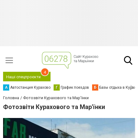
4
Наші спецпроєкти
А
Автостанция Курахово
Г
График поездов
Б
Базы отдыха в Курах
Головна
Фотозвіти Курахового та Мар'їнки
Фотозвіти Курахового та Мар'їнки