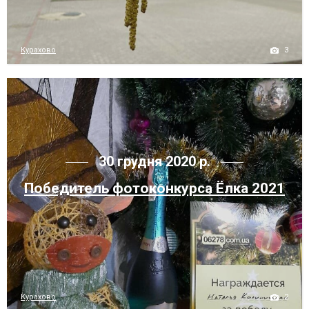
3
Курахово
30 грудня 2020 р.
Победитель фотоконкурса Ёлка 2021
2
Курахово