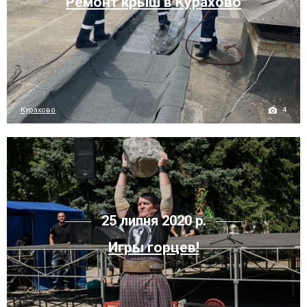
Ремонт крыш в Курахово
4
Курахово
25 липня 2020 р.
Игры горцев!