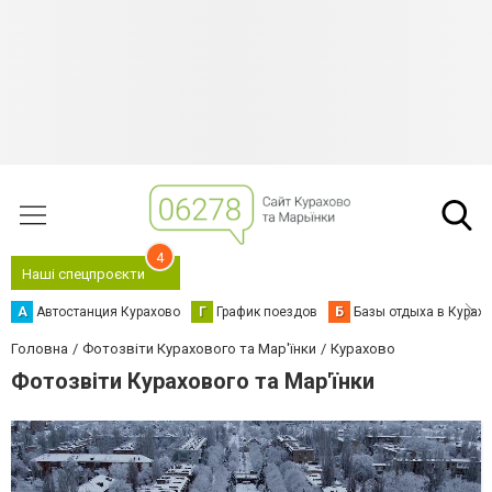
4
Наші спецпроєкти
А
Автостанция Курахово
Г
График поездов
Б
Базы отдыха в Курах
Головна
Фотозвіти Курахового та Мар'їнки
Курахово
Фотозвіти Курахового та Мар'їнки