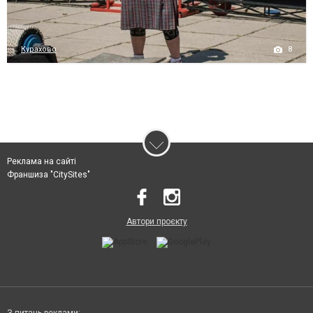
8
Курахово
Реклама на сайті
Франшиза "CitySites"
Автори проєкту