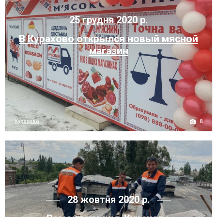
25 грудня 2020 р.
В Курахово открылся новый мясной
магазин
8
Курахово
28 жовтня 2020 р.