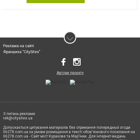
Реклама на сайті
Франшиза "CitySites"
Автори проєкту
З питань реклами:
rek@citysites.ua
Допускається цитування матеріалів без отримання попередньої згоди
06278.com.ua за умови розміщення в тексті обов'язкового посилання на
06278.com.ua - Сайт міст Курахове та Мар'їнки. Для інтернет-видань