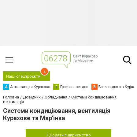
4
Наші спецпроєкти
А
Автостанция Курахово
Г
График поездов
Б
Базы отдыха в Курах
Головна
Довідник
Обладнання
Системи кондиціювання,
вентиляція
Системи кондиціювання, вентиляція
Курахове та Мар'їнка
+ Додати підприємство