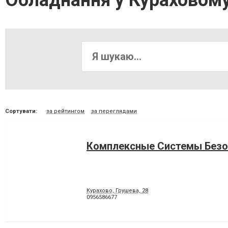
Обладнання у Кураховому 
Сортувати:
за рейтингом
за переглядами
Комплексные Системы Безо
Курахово, Грушева, 28
0956586677