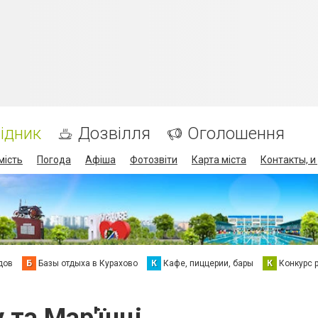
ідник
Дозвілля
Оголошення
мість
Погода
Афіша
Фотозвіти
Карта міста
Контакты, и
дов
Б
Базы отдыха в Курахово
К
Кафе, пиццерии, бары
К
Конкурс 