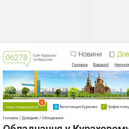
Новини
Дов
Головна
Вакансії
Нерухо
4
А
Автостанция Курахово
Г
График поез
Наші спецпроєкти
Головна
Довідник
Обладнання