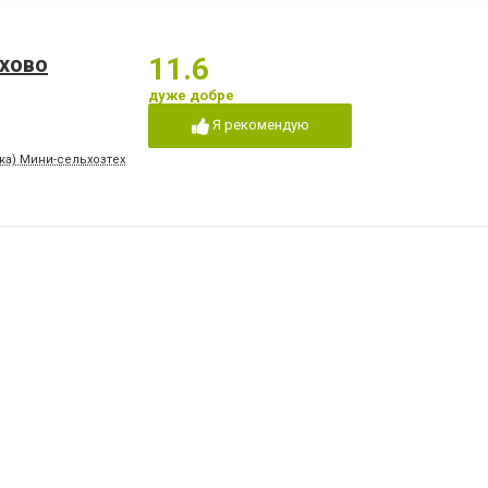
ахово
11.6
дуже добре
Я рекомендую
а) Мини-сельхозтехника , 1В