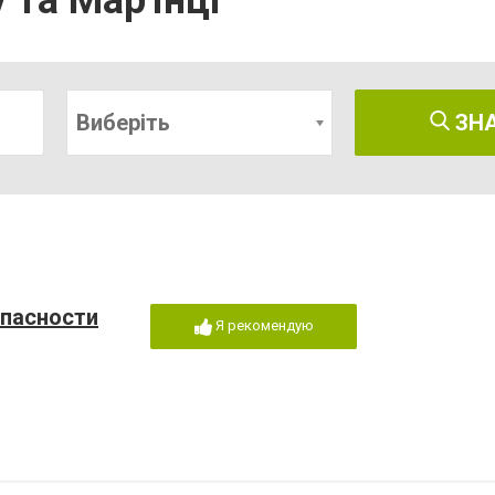
та Мар'їнці
Виберіть
ЗН
пасности
Я рекомендую