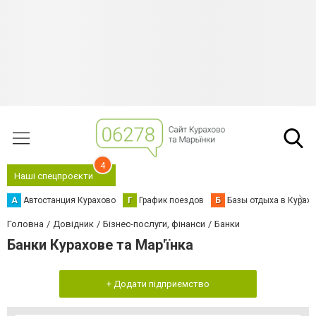
4
Наші спецпроєкти
А
Автостанция Курахово
Г
График поездов
Б
Базы отдыха в Курах
Головна
Довідник
Бізнес-послуги, фінанси
Банки
Банки Курахове та Мар'їнка
+ Додати підприємство