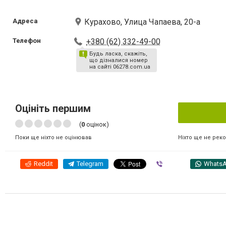
Адреса
Курахово, Улица Чапаева, 20-а
Телефон
+380 (62) 332-49-00
Будь ласка, скажіть,
що дізналися номер
на сайті 06278.com.ua
Оцініть першим
(
0
оцінок)
Ніхто ще не рек
Поки ще ніхто не оцінював
Reddit
Telegram
Viber
Whats