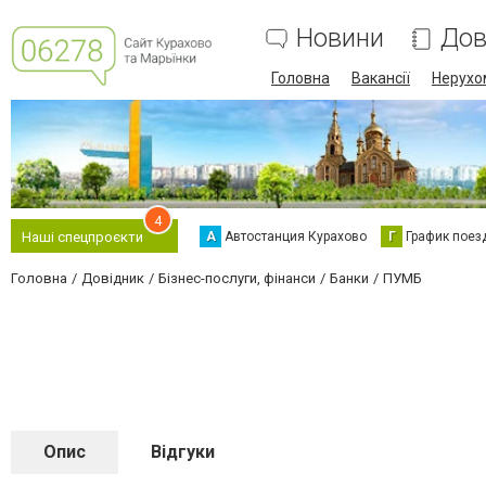
Новини
Дов
Головна
Вакансії
Нерухо
4
А
Автостанция Курахово
Г
График поез
Наші спецпроєкти
Головна
Довідник
Бізнес-послуги, фінанси
Банки
ПУМБ
Опис
Відгуки