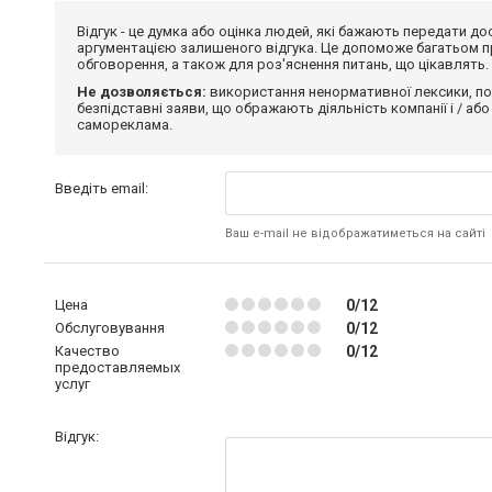
Відгук - це думка або оцінка людей, які бажають передати 
аргументацією залишеного відгука. Це допоможе багатьом пр
обговорення, а також для роз'яснення питань, що цікавлять.
Не дозволяється:
використання ненормативної лексики, по
безпідставні заяви, що ображають діяльність компанії і / або
самореклама.
Введіть email:
Ваш e-mail не відображатиметься на сайті
Цена
0/12
Обслуговування
0/12
Качество
0/12
предоставляемых
услуг
Відгук: