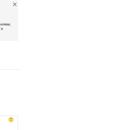
ніями;
та