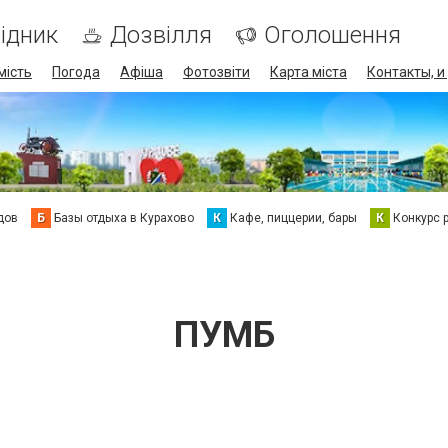
ідник
Дозвілля
Оголошення
мість
Погода
Афіша
Фотозвіти
Карта міста
Контакты, и
дов
Б
Базы отдыха в Курахово
К
Кафе, пиццерии, бары
К
Конкурс 
ПУМБ