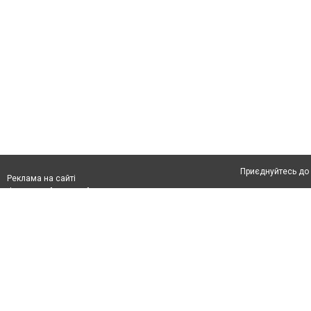
Приєднуйтесь до 
Реклама на сайті
Франшиза "CitySites"
Автори проєкту
З питань реклами:
Допускається цит
rek@citysites.ua
тексті обов'язков
обов'язкове розм
другого абзацу в
Матеріали з плаш
"Політичні новини