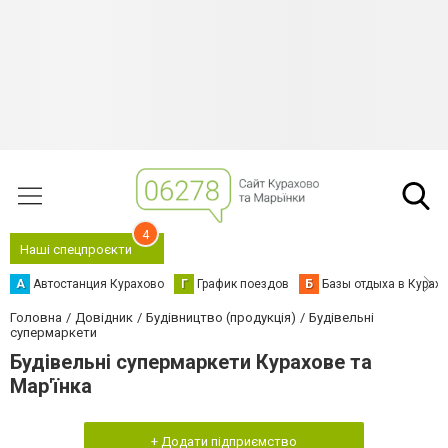
4
Наші спецпроєкти
А
Автостанция Курахово
Г
График поездов
Б
Базы отдыха в Курах
Головна
Довідник
Будівництво (продукція)
Будівельні
супермаркети
Будівельні супермаркети Курахове та
Мар'їнка
+ Додати підприємство