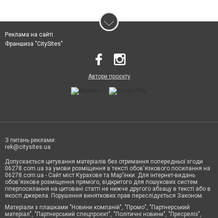
Реклама на сайті
Франшиза "CitySites"
Автори проєкту
З питань реклами:
rek@citysites.ua
Допускається цитування матеріалів без отримання попередньої згоди
06278.com.ua за умови розміщення в тексті обов'язкового посилання на
06278.com.ua - Сайт міст Курахове та Мар'їнки. Для інтернет-видань
обов'язкове розміщення прямого, відкритого для пошукових систем
гіперпосилання на цитовані статті не нижче другого абзацу в тексті або в
якості джерела. Порушення виняткових прав переслідується Законом.
Матеріали з плашками "Новини компаній", "Промо", "Партнерський
матеріал", "Партнерський спецпроєкт", "Політичні новини", "Пресреліз",