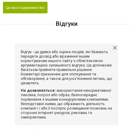
Це моє підприємство
Відгуки
Відгук - це думка або оцінка людей, які бажають
передати досвід або враження іншим
користувачам нашого сайту з обов'язковою
аргументацією залишеного відгука. Це допоможе
багатьом прийняти правильне рішення.
Коментарі призначені для спілкування та
обговорення, а також для роз'яснення питань, що
цікавлять.
Не дозволяється:
використання ненормативної
лексики, погроз або образ; безпосереднє
порівняння з іншими конкуруючими компаніями;
безпідставні заяви, що ображають діяльність
компанії і / або її послуги; розміщення посилань на
сторонні інтернет-ресурси; реклама та
самореклама.