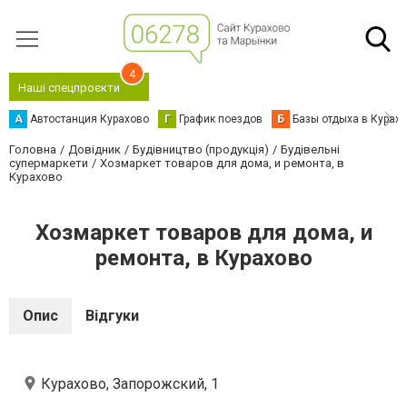
4
Наші спецпроєкти
А
Автостанция Курахово
Г
График поездов
Б
Базы отдыха в Курах
Головна
Довідник
Будівництво (продукція)
Будівельні
супермаркети
Хозмаркет товаров для дома, и ремонта, в
Курахово
Хозмаркет товаров для дома, и
ремонта, в Курахово
Опис
Відгуки
Курахово, Запорожский, 1