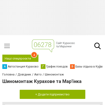
4
Наші спецпроєкти
А
Автостанция Курахово
Г
График поездов
Б
Базы отдыха в Курах
Головна
Довідник
Авто
Шиномонтаж
Шиномонтаж Курахове та Мар'їнка
+ Додати підприємство