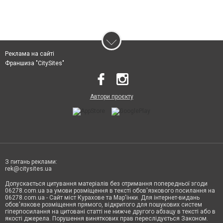
Реклама на сайті
Франшиза "CitySites"
Автори проєкту
З питань реклами:
rek@citysites.ua
Допускається цитування матеріалів без отримання попередньої згоди
06278.com.ua за умови розміщення в тексті обов'язкового посилання на
06278.com.ua - Сайт міст Курахове та Мар'їнки. Для інтернет-видань
обов'язкове розміщення прямого, відкритого для пошукових систем
гіперпосилання на цитовані статті не нижче другого абзацу в тексті або в
якості джерела. Порушення виняткових прав переслідується Законом.