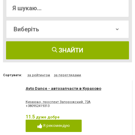
ЗНАЙТИ
Сортувати:
за рейтингом
за переглядами
Avto Dance - автозапчасти в Курахово
Курахово, проспект Запорожский, 72А
+380952419313
11.5
дуже добре
Я рекомендую