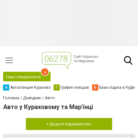
4
Наші спецпроєкти
А
Автостанция Курахово
Г
График поездов
Б
Базы отдыха в Курах
Головна
Довідник
Авто
Авто у Кураховому та Мар'їнці
+ Додати підприємство