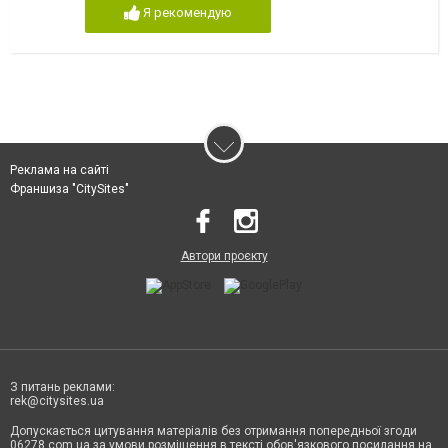
Я рекомендую
Реклама на сайті
Франшиза "CitySites"
Автори проєкту
З питань реклами:
rek@citysites.ua
Допускається цитування матеріалів без отримання попередньої згоди
06278.com.ua за умови розміщення в тексті обов'язкового посилання на