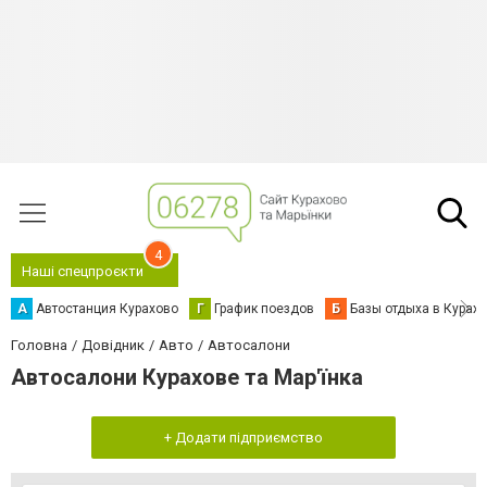
4
Наші спецпроєкти
А
Автостанция Курахово
Г
График поездов
Б
Базы отдыха в Курах
Головна
Довідник
Авто
Автосалони
Автосалони Курахове та Мар'їнка
+ Додати підприємство