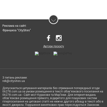
Реклама на сайті
Франшиза "CitySites"
Автори проєкту
З питань реклами:
rek@citysites.ua
Допускається цитування матеріалів без отримання попередньої згоди
06278.com.ua за умови розміщення в тексті обов'язкового посилання на
06278.com.ua - Сайт міст Курахове та Мар'їнки. Для інтернет-видань
обов'язкове розміщення прямого, відкритого для пошукових систем
гіперпосилання на цитовані статті не нижче другого абзацу в тексті або в
якості джерела. Порушення виняткових прав переслідується Законом.