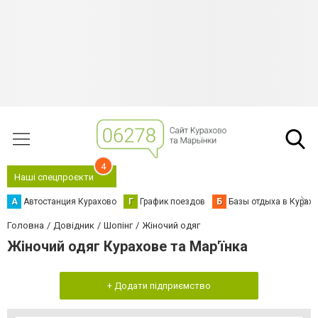
4
Наші спецпроєкти
А
Автостанция Курахово
Г
График поездов
Б
Базы отдыха в Курах
Головна
Довідник
Шопінг
Жіночий одяг
Жіночий одяг Курахове та Мар'їнка
+ Додати підприємство