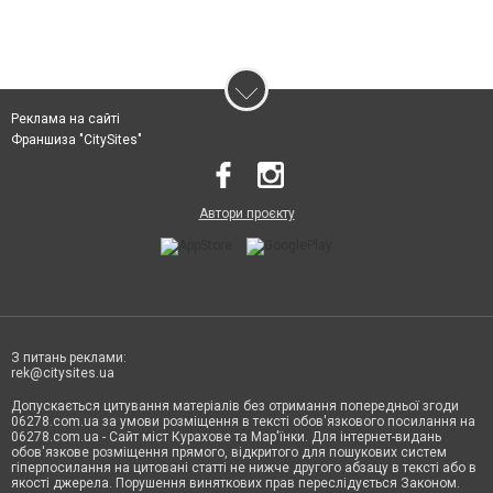
Реклама на сайті
Франшиза "CitySites"
Автори проєкту
З питань реклами:
rek@citysites.ua
Допускається цитування матеріалів без отримання попередньої згоди
06278.com.ua за умови розміщення в тексті обов'язкового посилання на
06278.com.ua - Сайт міст Курахове та Мар'їнки. Для інтернет-видань
обов'язкове розміщення прямого, відкритого для пошукових систем
гіперпосилання на цитовані статті не нижче другого абзацу в тексті або в
якості джерела. Порушення виняткових прав переслідується Законом.