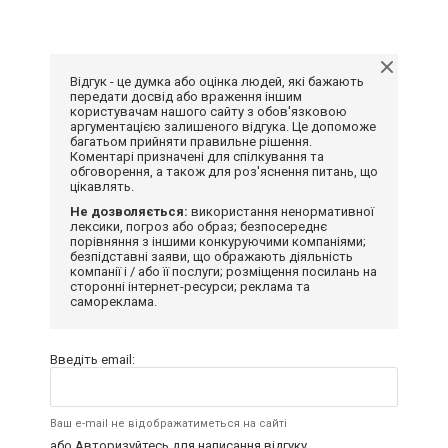
Відгук - це думка або оцінка людей, які бажають
передати досвід або враження іншим
користувачам нашого сайту з обов'язковою
аргументацією залишеного відгука. Це допоможе
багатьом прийняти правильне рішення.
Коментарі призначені для спілкування та
обговорення, а також для роз'яснення питань, що
цікавлять.
Не дозволяється:
використання ненормативної
лексики, погроз або образ; безпосереднє
порівняння з іншими конкуруючими компаніями;
безпідставні заяви, що ображають діяльність
компанії і / або її послуги; розміщення посилань на
сторонні інтернет-ресурси; реклама та
самореклама.
Введіть email:
Ваш e-mail не відображатиметься на сайті
або
Авторизуйтесь
для написання відгуку