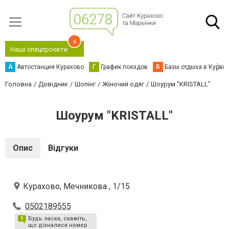
4
Наші спецпроєкти
А
Автостанция Курахово
Г
График поездов
Б
Базы отдыха в Курах
Головна
Довідник
Шопінг
Жіночий одяг
Шоурум "KRISTALL"
Шоурум "KRISTALL"
Опис
Відгуки
Курахово, Мечникова , 1/15
0502189555
Будь ласка, скажіть,
що дізналися номер