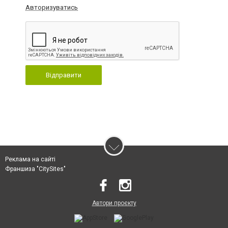
Авторизуватись
Відправити
Реклама на сайті
Франшиза "CitySites"
Автори проєкту