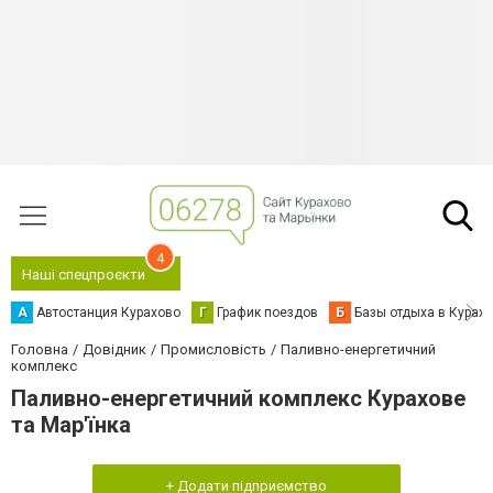
4
Наші спецпроєкти
А
Автостанция Курахово
Г
График поездов
Б
Базы отдыха в Курах
Головна
Довідник
Промисловість
Паливно-енергетичний
комплекс
Паливно-енергетичний комплекс Курахове
та Мар'їнка
+ Додати підприємство