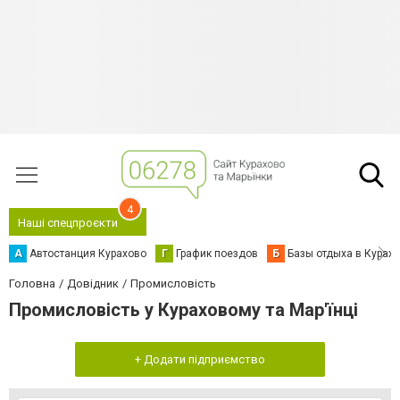
4
Наші спецпроєкти
А
Автостанция Курахово
Г
График поездов
Б
Базы отдыха в Курах
Головна
Довідник
Промисловість
Промисловість у Кураховому та Мар'їнці
+ Додати підприємство