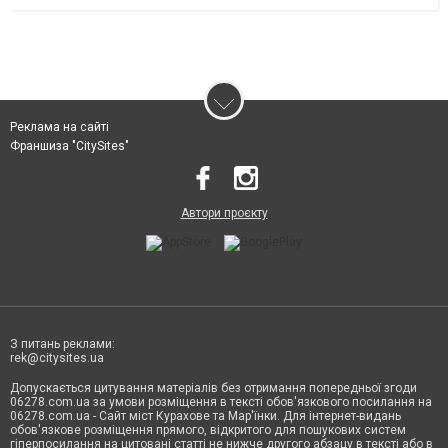
Реклама на сайті
Франшиза "CitySites"
Автори проєкту
З питань реклами:
rek@citysites.ua
Допускається цитування матеріалів без отримання попередньої згоди
06278.com.ua за умови розміщення в тексті обов'язкового посилання на
06278.com.ua - Сайт міст Курахове та Мар'їнки. Для інтернет-видань
обов'язкове розміщення прямого, відкритого для пошукових систем
гіперпосилання на цитовані статті не нижче другого абзацу в тексті або в