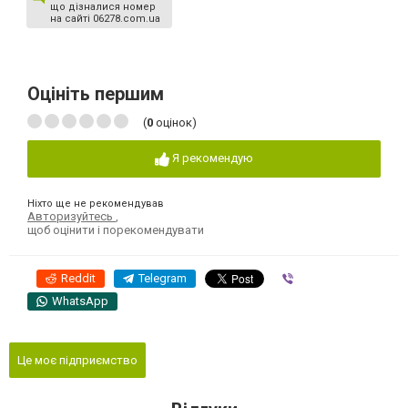
що дізналися номер
на сайті 06278.com.ua
Оцініть першим
(
0
оцінок)
Я рекомендую
Ніхто ще не рекомендував
Авторизуйтесь
,
щоб оцінити і порекомендувати
Reddit
Telegram
Viber
WhatsApp
Це моє підприємство