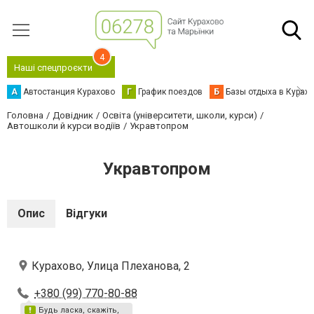
4
Наші спецпроєкти
А
Автостанция Курахово
Г
График поездов
Б
Базы отдыха в Курах
Головна
Довідник
Освіта (університети, школи, курси)
Автошколи й курси водіїв
Укравтопром
Укравтопром
Опис
Відгуки
Курахово, Улица Плеханова, 2
+380 (99) 770-80-88
Будь ласка, скажіть,