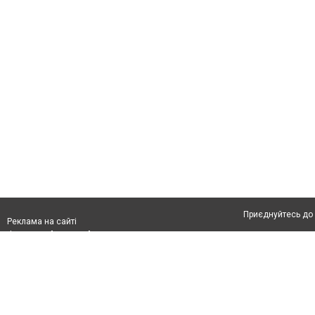
Приєднуйтесь до 
Реклама на сайті
Франшиза "CitySites"
Автори проєкту
З питань реклами:
Допускається цит
rek@citysites.ua
тексті обов'язков
обов'язкове розм