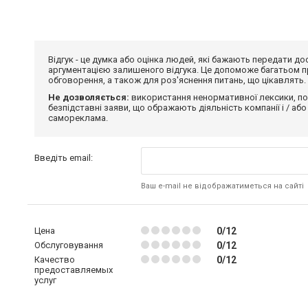
Відгук - це думка або оцінка людей, які бажають передати 
аргументацією залишеного відгука. Це допоможе багатьом пр
обговорення, а також для роз'яснення питань, що цікавлять.
Не дозволяється:
використання ненормативної лексики, по
безпідставні заяви, що ображають діяльність компанії і / або
самореклама.
Введіть email:
Ваш e-mail не відображатиметься на сайті
Цена
0/12
Обслуговування
0/12
Качество
0/12
предоставляемых
услуг