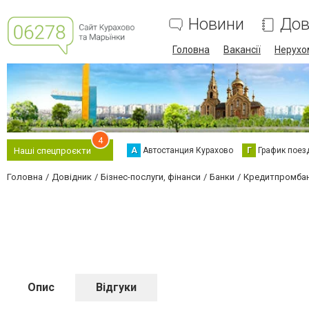
Новини
Дов
Головна
Вакансії
Нерухо
4
А
Автостанция Курахово
Г
График поез
Наші спецпроєкти
Головна
Довідник
Бізнес-послуги, фінанси
Банки
Кредитпромба
Опис
Відгуки