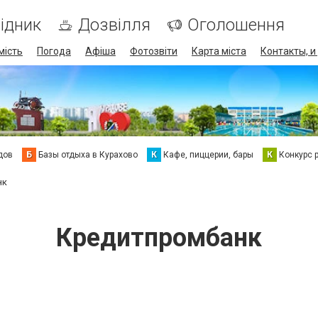
ідник
Дозвілля
Оголошення
мість
Погода
Афіша
Фотозвіти
Карта міста
Контакты, и
дов
Б
Базы отдыха в Курахово
К
Кафе, пиццерии, бары
К
Конкурс 
нк
Кредитпромбанк