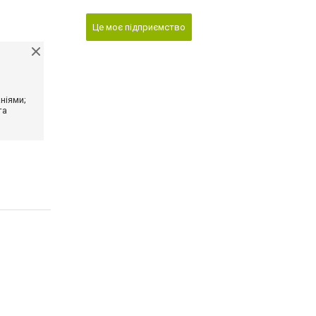
Це моє підприємство
ніями;
та