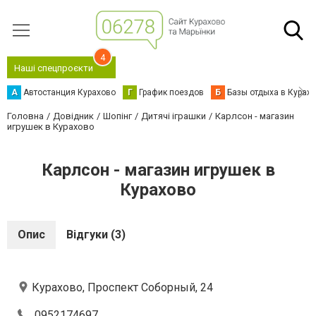
4
Наші спецпроєкти
А
Автостанция Курахово
Г
График поездов
Б
Базы отдыха в Курах
Головна
Довідник
Шопінг
Дитячі іграшки
Карлсон - магазин
игрушек в Курахово
Карлсон - магазин игрушек в
Курахово
Опис
Відгуки (3)
Курахово, Проспект Соборный, 24
0952174697