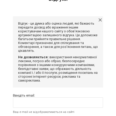
Відгук - це думка або оцінка людей, які бажають
передати досвід або враження іншим
користувачам нашого сайту з обов'язковою
аргументацією залишеного відгука. Це допоможе
багатьом прийняти правильне рішення.
Коментарі призначені для спілкування та
обговорення, а також для роз'яснення питань, що
цікавлять.
Не дозволяється:
використання ненормативної
лексики, погроз або образ; безпосереднє
порівняння з іншими конкуруючими компаніями;
безпідставні заяви, що ображають діяльність
компанії і / або її послуги; розміщення посилань на
сторонні інтернет-ресурси; реклама та
самореклама.
Введіть email:
Ваш e-mail не відображатиметься на сайті