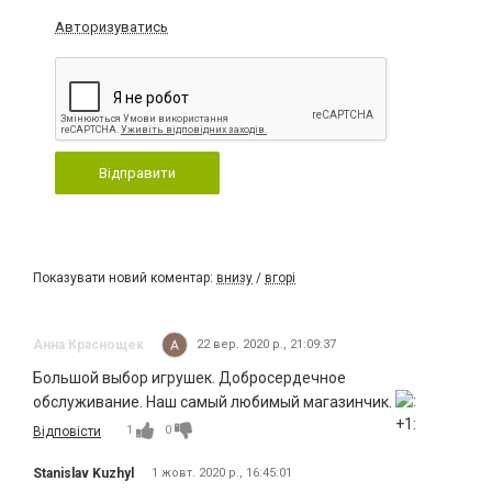
Авторизуватись
Відправити
Показувати новий коментар:
внизу
/
вгорі
Анна Краснощек
22 вер. 2020 р., 21:09:37
Большой выбор игрушек. Добросердечное
обслуживание. Наш самый любимый магазинчик.
1
0
Відповісти
Stanislav Kuzhyl
1 жовт. 2020 р., 16:45:01