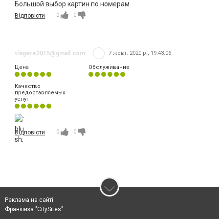
Большой выбор картин по номерам
0
0
Відповісти
vlagere2015@gmail.com
7 жовт. 2020 р., 19:43:06
Цена
Обслуживание
Качество
предоставляемых
услуг
0
0
Відповісти
Реклама на сайті
Франшиза "CitySites"