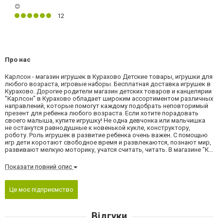
😊
12
Про нас
Карлсон - магазин игрушек в Курахово Детские товары, игрушки для
любого возраста, игровые наборы. Бесплатная доставка игрушек в
Курахово. Дорогие родители магазин детских товаров и канцелярии
"Карлсон" в Курахово обладает широким ассортиментом различных
направлений, которые помогут каждому подобрать неповторимый
презент для ребенка любого возраста. Если хотите порадовать
своего малыша, купите игрушку! Не одна девчонка или мальчишка
не останутся равнодушные к новенькой кукле, конструктору,
роботу. Роль игрушек в развитие ребенка очень важен. С помощью
игр дети коротают свободное время и развлекаются, познают мир,
развивают мелкую моторику, учатся считать, читать. В магазине "К...
Показати повний опис
Це моє підприємство
Відгуки