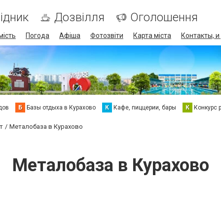
ідник
Дозвілля
Оголошення
мість
Погода
Афіша
Фотозвіти
Карта міста
Контакты, и
дов
Б
Базы отдыха в Курахово
К
Кафе, пиццерии, бары
К
Конкурс 
т
Металобаза в Курахово
Металобаза в Курахово