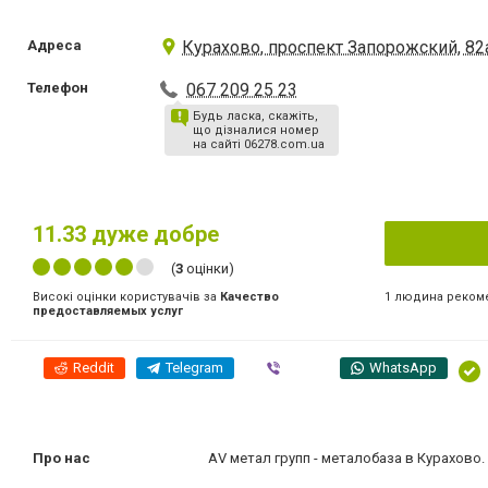
Адреса
Курахово, проспект Запорожский, 82
Телефон
067 209 25 23
Будь ласка, скажіть,
що дізналися номер
на сайті 06278.com.ua
11.33
дуже добре
(
3
оцінки)
1 людина реком
Високі оцінки користувачів за
Качество
предоставляемых услуг
Reddit
Telegram
Viber
WhatsApp
Про нас
АV метал групп - металобаза в Курахово.