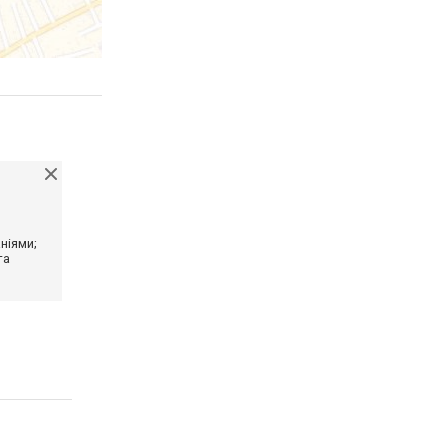
ніями;
та