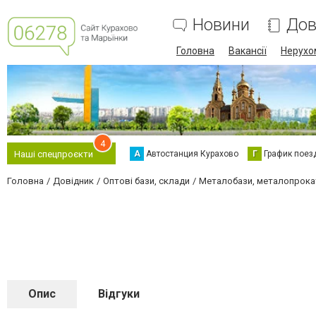
Новини
Дов
Головна
Вакансії
Нерухо
4
А
Автостанция Курахово
Г
График поез
Наші спецпроєкти
Головна
Довідник
Оптові бази, склади
Металобази, металопрока
Опис
Відгуки