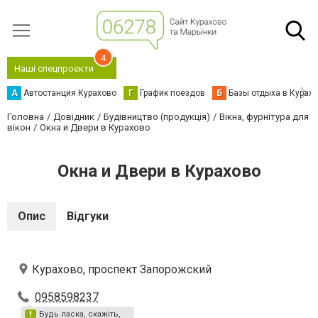
4
Наші спецпроєкти
А
Автостанция Курахово
Г
График поездов
Б
Базы отдыха в Курах
Головна
Довідник
Будівництво (продукція)
Вікна, фурнітура для
вікон
Окна и Двери в Курахово
Окна и Двери в Курахово
Опис
Відгуки
Курахово, проспект Запорожский
0958598237
Будь ласка, скажіть,