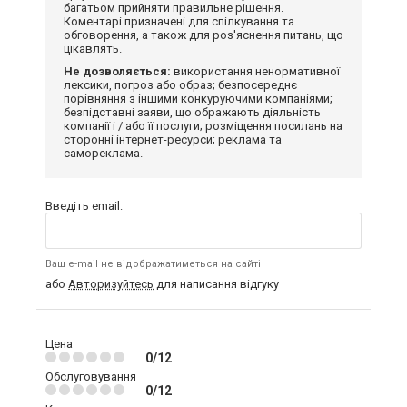
багатьом прийняти правильне рішення.
Коментарі призначені для спілкування та
обговорення, а також для роз'яснення питань, що
цікавлять.
Не дозволяється:
використання ненормативної
лексики, погроз або образ; безпосереднє
порівняння з іншими конкуруючими компаніями;
безпідставні заяви, що ображають діяльність
компанії і / або її послуги; розміщення посилань на
сторонні інтернет-ресурси; реклама та
самореклама.
Введіть email:
Ваш e-mail не відображатиметься на сайті
або
Авторизуйтесь
для написання відгуку
Цена
0/12
Обслуговування
0/12