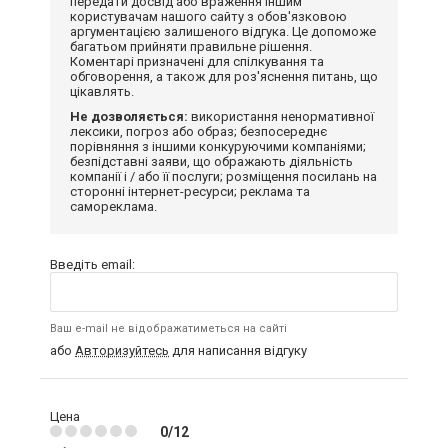
передати досвід або враження іншим
користувачам нашого сайту з обов'язковою
аргументацією залишеного відгука. Це допоможе
багатьом прийняти правильне рішення.
Коментарі призначені для спілкування та
обговорення, а також для роз'яснення питань, що
цікавлять.
Не дозволяється:
використання ненормативної
лексики, погроз або образ; безпосереднє
порівняння з іншими конкуруючими компаніями;
безпідставні заяви, що ображають діяльність
компанії і / або її послуги; розміщення посилань на
сторонні інтернет-ресурси; реклама та
самореклама.
Введіть email:
Ваш e-mail не відображатиметься на сайті
або
Авторизуйтесь
для написання відгуку
Цена
0/12