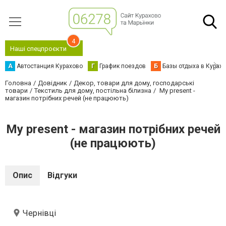
4
Наші спецпроєкти
А
Автостанция Курахово
Г
График поездов
Б
Базы отдыха в Курах
Головна
Довідник
Декор, товари для дому, господарські
товари
Текстиль для дому, постільна білизна
My present -
магазин потрібних речей (не працюють)
My present - магазин потрібних речей
(не працюють)
Опис
Відгуки
Чернівці