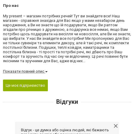
Про нас
My present – магазин потрібних речей! Тут ви знайдете все! Наш
магазин - справжня знахідка для Вас якщо у мами незабаром день
народження, а Ви не знаєте що їй подарувати, якщо Ви раптом
згадали про річницю з дружиною, а подарунка все немає, якщо Вам
потрібно щось подарувати на весілля чи новосілля, але Ви не знаєте,
що вибрати. У нас Ви знайдете все потрібне! Ми пропонуємо для Вас
не тільки сувеніри та елементи декору, але й такі речі, як комплекти
постільної білизни. Подушки, теплі ковдри, наматрацники та
постільна білизна - ті прості та потрібні речі, які дбають про Ваш
комфорт та зручність під час сну чи відпочинку. Ці речі повинні бути
якісними та зручними для Вас, адже від них...
Показати повний опис
Це моє підприємство
Відгуки
Відгук - це думка або оцінка людей, які бажають