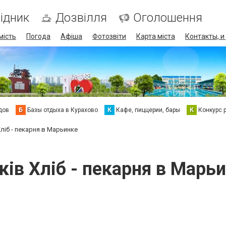
ідник
Дозвілля
Оголошення
мість
Погода
Афіша
Фотозвіти
Карта міста
Контакты, и
дов
Б
Базы отдыха в Курахово
К
Кафе, пиццерии, бары
К
Конкурс 
Хліб - пекарня в Марьинке
ків Хліб - пекарня в Марь