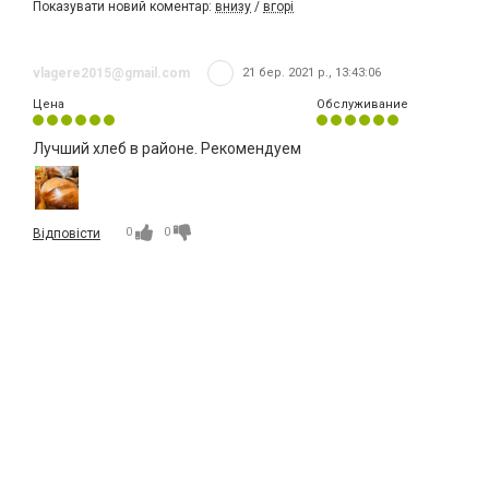
Показувати новий коментар:
внизу
/
вгорі
vlagere2015@gmail.com
21 бер. 2021 р., 13:43:06
Цена
Обслуживание
Лучший хлеб в районе. Рекомендуем
0
0
Відповісти