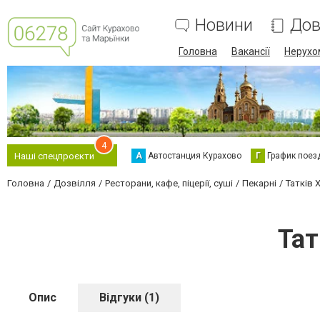
Новини
Дов
Головна
Вакансії
Нерухо
4
А
Автостанция Курахово
Г
График поез
Наші спецпроєкти
Головна
Дозвілля
Ресторани, кафе, піцерії, суші
Пекарні
Татків 
Тат
Опис
Відгуки (1)