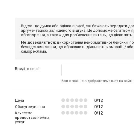
Відгук - це думка або оцінка людей, які бажають передати 
аргументацією залишеного відгука. Це допоможе багатьом пр
обговорення, а також для роз'яснення питань, що цікавлять.
Не дозволяється:
використання ненормативної лексики, по
безпідставні заяви, що ображають діяльність компанії і / або
самореклама.
Введіть email:
Ваш e-mail не відображатиметься на сайті
Цена
0/12
Обслуговування
0/12
Качество
0/12
предоставляемых
услуг