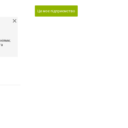
Це моє підприємство
ніями;
та