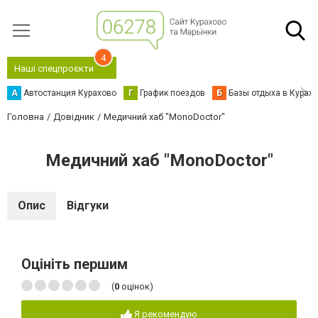
4
Наші спецпроєкти
А
Автостанция Курахово
Г
График поездов
Б
Базы отдыха в Курах
Головна
Довідник
Медичний хаб "MonoDoctor"
Медичний хаб "MonoDoctor"
Опис
Відгуки
Оцініть першим
(
0
оцінок)
Я рекомендую