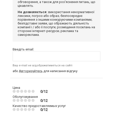
обговорення, а також для роз'яснення питань, що
цікавлять.
Не дозволяється:
використання ненормативної
лексики, погроз або образ; безпосереднє
порівняння з іншими конкуруючими компаніями;
безпідставні заяви, що ображають діяльність
компанії і / або її послуги; розміщення посилань на
сторонні інтернет-ресурси; реклама та
самореклама.
Введіть email:
Ваш e-mail не відображатиметься на сайті
або
Авторизуйтесь
для написання відгуку
Цена
0/12
Обслуговування
0/12
Качество предоставляемых услуг
0/12