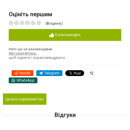
Оцініть першим
(
0
оцінок)
Я рекомендую
Ніхто ще не рекомендував
Авторизуйтесь
,
щоб оцінити і порекомендувати
Reddit
Telegram
Viber
WhatsApp
Це моє підприємство
Відгуки