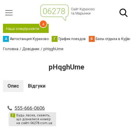
4
Наші спецпроєкти
А
Автостанция Курахово
Г
График поездов
Б
Базы отдыха в Курах
Головна
Довідник
pHqghUme
pHqghUme
Опис
Відгуки
555-666-0606
Будь ласка, скажіть,
що дізналися номер
на сайті 06278.com.ua