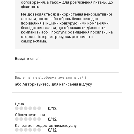
обговорення, а також для роз'яснення питань, що
цікавлять.
Не дозволяється:
використання ненормативної
лексики, погроз або образ; безпосереднє
порівняння з іншими конкуруючими компаніями;
безпідставні заяви, що ображають діяльність
компанії і / або її послуги; розміщення посилань на
сторонні інтернет-ресурси; реклама та
самореклама.
Введіть email:
Ваш e-mail не відображатиметься на сайті
або
Авторизуйтесь
для написання відгуку
Цена
0/12
Обслуговування
0/12
Качество предоставляемых услуг
0/12