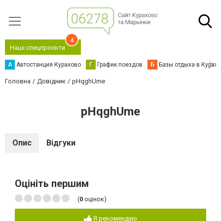
4
Наші спецпроєкти
А
Автостанция Курахово
Г
График поездов
Б
Базы отдыха в Курах
Головна
Довідник
pHqghUme
pHqghUme
Опис
Відгуки
Оцініть першим
(
0
оцінок)
Я рекомендую