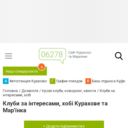
4
Наші спецпроєкти
А
Автостанция Курахово
Г
График поездов
Б
Базы отдыха в Курах
Головна
Дозвілля
Ігрові клуби, коворкінг, квести
Клуби за
інтересами, хобі
Клуби за інтересами, хобі Курахове та
Мар'їнка
+ Додати підприємство