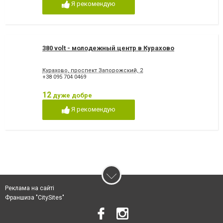
Я рекомендую
380 volt - молодежный центр в Курахово
Курахово, проспект Запорожский, 2
+38 095 704 0469
12
дуже добре
Я рекомендую
Реклама на сайті
Франшиза "CitySites"