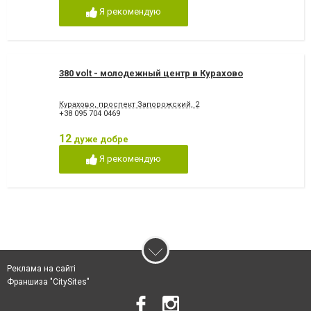
Я рекомендую
380 volt - молодежный центр в Курахово
Курахово, проспект Запорожский, 2
+38 095 704 0469
12
дуже добре
Я рекомендую
Реклама на сайті
Франшиза "CitySites"