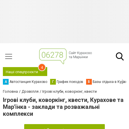
4
Наші спецпроєкти
А
Автостанция Курахово
Г
График поездов
Б
Базы отдыха в Курах
Головна
Дозвілля
Ігрові клуби, коворкінг, квести
Ігрові клуби, коворкінг, квести, Курахове та
Мар'їнка - заклади та розважальні
комплекси