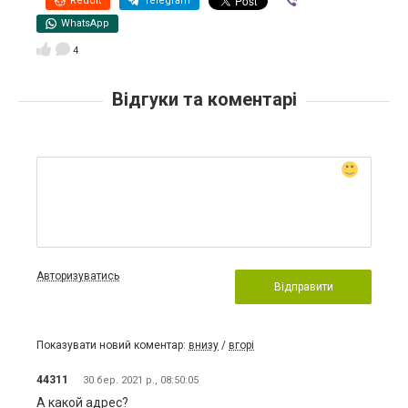
Reddit
Telegram
Viber
WhatsApp
4
Відгуки та коментарі
Авторизуватись
Відправити
Показувати новий коментар:
внизу
/
вгорі
44311
30 бер. 2021 р., 08:50:05
А какой адрес?