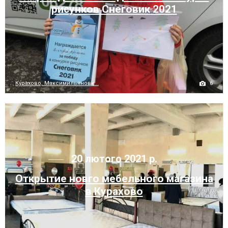
рисунков Снеговик 2021
6
Курахово, Максимильяновк...
20 лютого 2021 р.
Открытие новго мебельного магазина
в Курахово