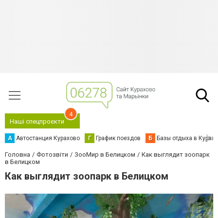
4
Наші спецпроєкти
А
Автостанция Курахово
Г
График поездов
Б
Базы отдыха в Курах
Головна
Фотозвіти
ЗооМир в Белицком
Как выглядит зоопарк
в Белицком
Как выглядит зоопарк в Белицком