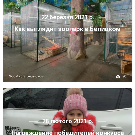
22 березня 2021 р.
Как выглядит зоопарк в Белицком
20
ЗооМир в Белицком
28 лютого 2021 р.
Награждение победителей конкурса