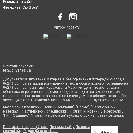
Реклама на сайті
Франшиза "CitySites"
Автори проєкту
З питань реклами:
rek@citysites.ua
Допускається цитування матеріалів без отримання попередньої згоди
06278.com.ua за умови розміщення в тексті обов'язкового посилання на
06278.com.ua - Сайт міст Курахове та Мар'їнки. Для інтернет-видань
обов'язкове розміщення прямого, відкритого для пошукових систем
гіперпосилання на цитовані статті не нижче другого абзацу в тексті або в
якості джерела. Порушення виняткових прав переслідується Законом.
Матеріали з плашками "Новини компаній", "Промо", "Партнерський
матеріал", "Партнерський спецпроєкт", "Політичні новини", "Пресреліз",
"PR", "Офіційно", "Політична реклама" публікуються на правах реклами.
Політика конфіденційності
Правила сайту
Правила
класифайд
Редакційна політика
Фільтри