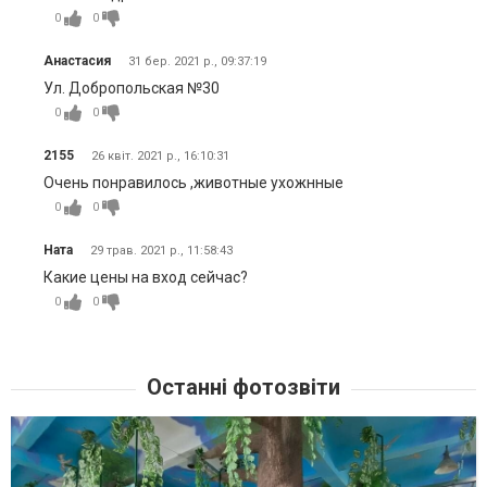
0
0
Анастасия
31 бер. 2021 р., 09:37:19
Ул. Добропольская №30
0
0
2155
26 квіт. 2021 р., 16:10:31
Очень понравилось ,животные ухожнные
0
0
Ната
29 трав. 2021 р., 11:58:43
Какие цены на вход сейчас?
0
0
Останні фотозвіти