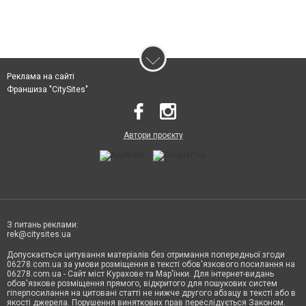
Реклама на сайті
Франшиза "CitySites"
Автори проєкту
З питань реклами:
rek@citysites.ua
Допускається цитування матеріалів без отримання попередньої згоди
06278.com.ua за умови розміщення в тексті обов'язкового посилання на
06278.com.ua - Сайт міст Курахове та Мар'їнки. Для інтернет-видань
обов'язкове розміщення прямого, відкритого для пошукових систем
гіперпосилання на цитовані статті не нижче другого абзацу в тексті або в
якості джерела. Порушення виняткових прав переслідується Законом.