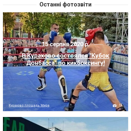
Останні фотозвіти
15 серпня 2020 р.
В Курахово состоялся "Кубок
Донбасса" по кикбоксингу!
15
Курахово площадь Мира