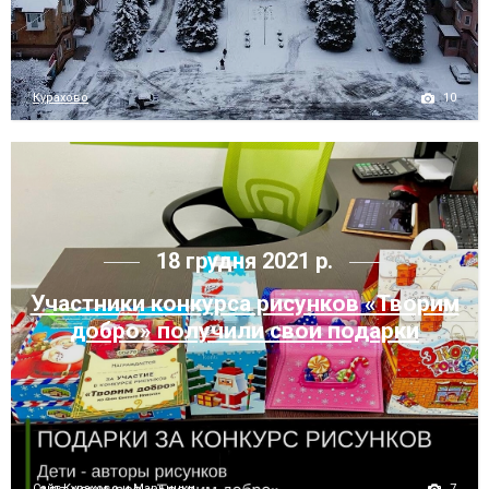
10
Курахово
18 грудня 2021 р.
Участники конкурса рисунков «Творим
добро» получили свои подарки
7
Сайт Курахово и Марьинки