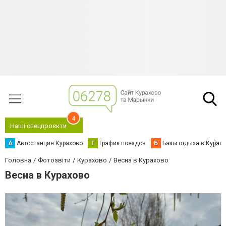
4
Наші спецпроєкти
А
Автостанция Курахово
Г
График поездов
Б
Базы отдыха в Курах
Головна
Фотозвіти
Курахово
Весна в Курахово
Весна в Курахово