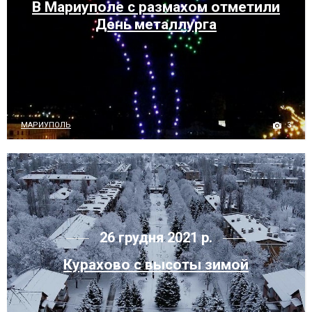
В Мариуполе с размахом отметили
День металлурга
3
МАРИУПОЛЬ
26 грудня 2021 р.
Курахово с высоты зимой