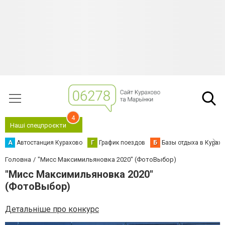
4
Наші спецпроєкти
А
Автостанция Курахово
Г
График поездов
Б
Базы отдыха в Курах
Головна
"Мисс Максимильяновка 2020" (ФотоВыбор)
"Мисс Максимильяновка 2020"
(ФотоВыбор)
Детальніше про конкурс