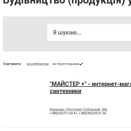
Будівництво (продукція) 
Сортувати:
за рейтингом
за переглядами
"МАЙСТЕР +" - интернет-маг
сантехники
Курахово, Проспект Соборный, 20а
+380(95)377-60-47
,
+380(99)639-51-34