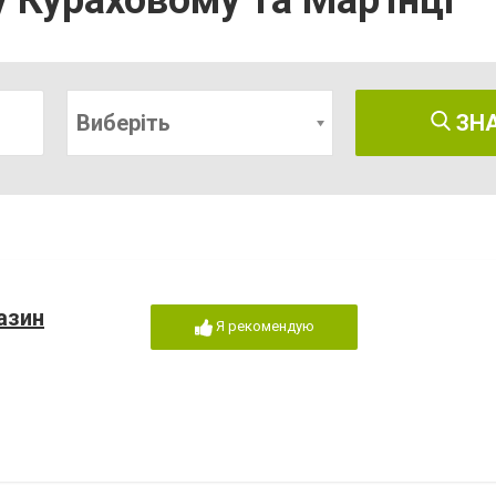
у Кураховому та Мар'їнці
Виберіть
ЗН
азин
Я рекомендую