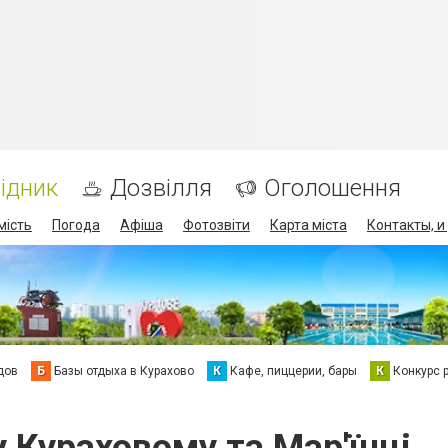
ідник
Дозвілля
Оголошення
мість
Погода
Афіша
Фотозвіти
Карта міста
Контакты, и
дов
Б
Базы отдыха в Курахово
К
Кафе, пиццерии, бары
К
Конкурс 