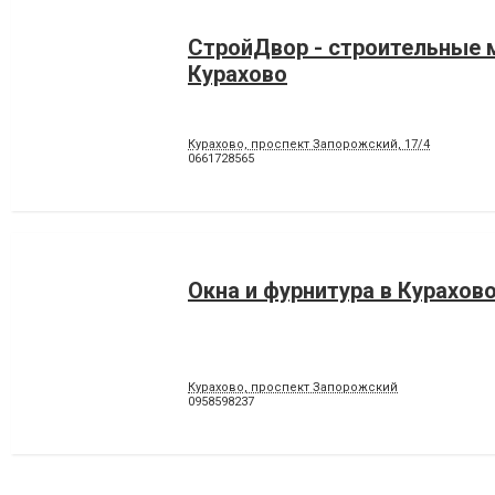
СтройДвор - строительные 
Курахово
Курахово, проспект Запорожский, 17/4
0661728565
Окна и фурнитура в Курахов
Курахово, проспект Запорожский
0958598237