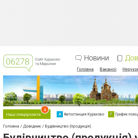
Новини
Дов
Головна
Вакансії
Нерухо
4
А
Автостанция Курахово
Г
График поез
Наші спецпроєкти
Головна
Довідник
Будівництво (продукція)