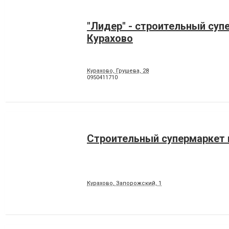
"Лидер" - строительный суп
Курахово
Курахово, Грушева, 28
0950411710
Строительный супермаркет 
Курахово, Запорожский, 1