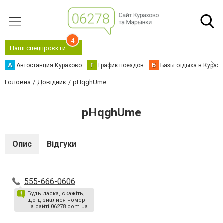
4
Наші спецпроєкти
А
Автостанция Курахово
Г
График поездов
Б
Базы отдыха в Курах
Головна
Довідник
pHqghUme
pHqghUme
Опис
Відгуки
555-666-0606
Будь ласка, скажіть,
що дізналися номер
на сайті 06278.com.ua