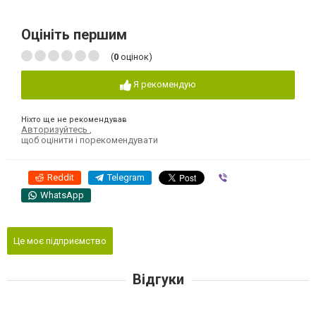
Оцініть першим
(
0
оцінок)
Я рекомендую
Ніхто ще не рекомендував
Авторизуйтесь
,
щоб оцінити і порекомендувати
Reddit
Telegram
Viber
WhatsApp
Це моє підприємство
Відгуки