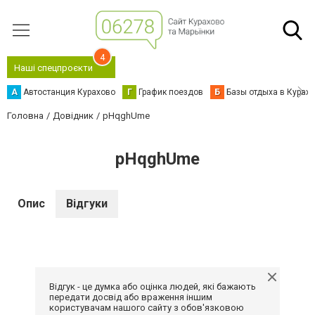
4
Наші спецпроєкти
А
Автостанция Курахово
Г
График поездов
Б
Базы отдыха в Курах
Головна
Довідник
pHqghUme
pHqghUme
Опис
Відгуки
Відгук - це думка або оцінка людей, які бажають
передати досвід або враження іншим
користувачам нашого сайту з обов'язковою