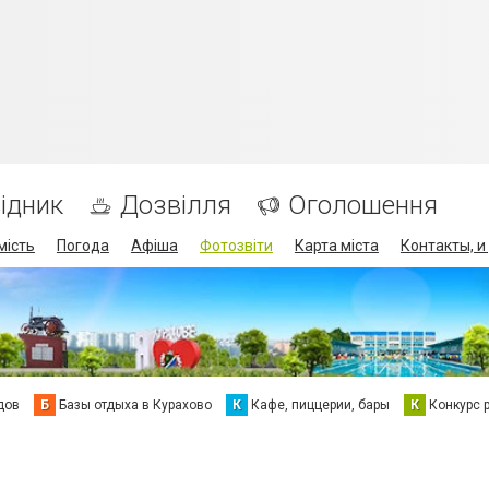
ідник
Дозвілля
Оголошення
мість
Погода
Афіша
Фотозвіти
Карта міста
Контакты, и
дов
Б
Базы отдыха в Курахово
К
Кафе, пиццерии, бары
К
Конкурс 