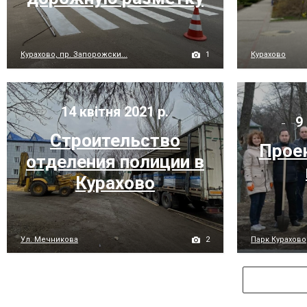
1
Курахово, пр. Запорожски...
Курахово
14 квітня 2021 р.
9 
Строительство
Проек
отделения полиции в
Курахово
2
Ул. Мечникова
Парк Курахово