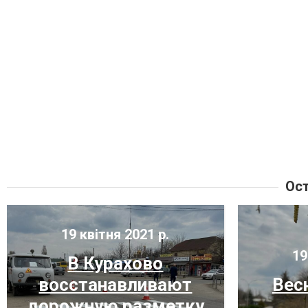
Ост
19 квітня 2021 р.
19
В Курахово
восстанавливают
Вес
дорожную разметку