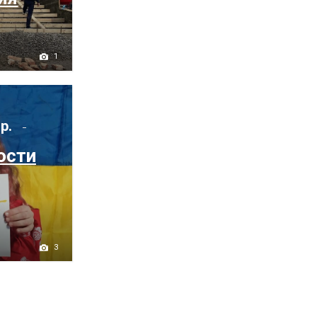
1
 р.
ости
3