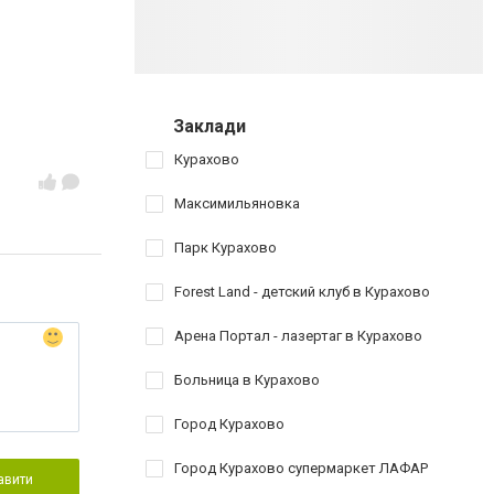
Заклади
Курахово
Максимильяновка
Парк Курахово
Forest Land - детский клуб в Курахово
Арена Портал - лазертаг в Курахово
Больница в Курахово
Город Курахово
Город Курахово супермаркет ЛАФАР
авити