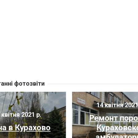
анні фотозвіти
14 квітня 2021
 квітня 2021 р.
Ремонт поро
на в Курахово
Кураховск
амбулатор