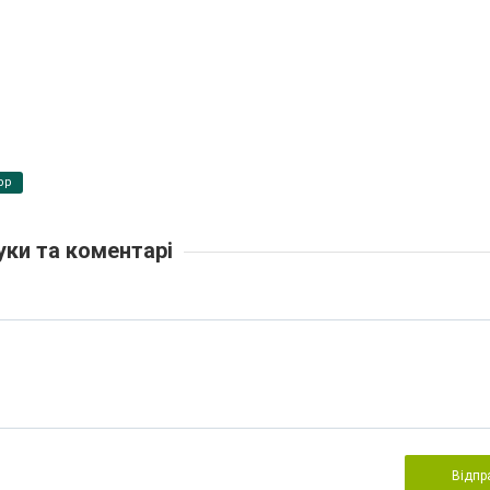
pp
уки та коментарі
Відпр