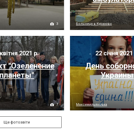
3
Больница в Курахово
квітня 2021 р.
22 січня 2021
т "Озеленение
День соборн
планеты"
Украины
7
Максимильяновка
Ще фотозвіти