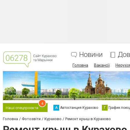
Новини
Дов
Головна
Вакансії
Нерухо
4
А
Автостанция Курахово
Г
График поез
Наші спецпроєкти
Головна
Фотозвіти
Курахово
Ремонт крыш в Курахово