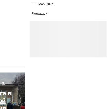
Марьинка
Показати
 р.
га в
ой
ия