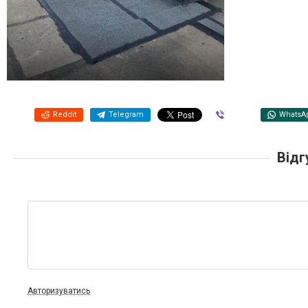
Reddit
Telegram
Viber
WhatsA
Відг
Авторизуватись