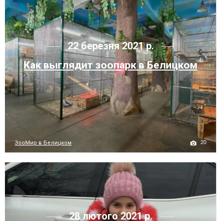
22 березня 2021 р.
Как выглядит зоопарк в Белицком
20
ЗооМир в Белицком
28 лютого 2021 р.