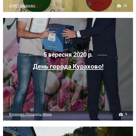
26
ЦНАП Курахово
5 вересня 2020 р.
День города Курахово!
9
Курахово.Площадь Мира