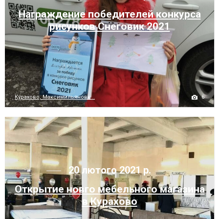
Награждение победителей конкурса
рисунков Снеговик 2021
6
Курахово, Максимильяновк...
20 лютого 2021 р.
Открытие новго мебельного магазина
в Курахово