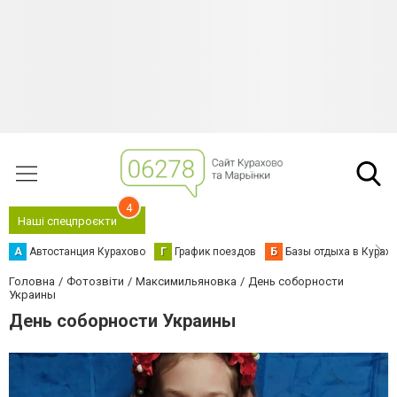
4
Наші спецпроєкти
А
Автостанция Курахово
Г
График поездов
Б
Базы отдыха в Курах
Головна
Фотозвіти
Максимильяновка
День соборности
Украины
День соборности Украины