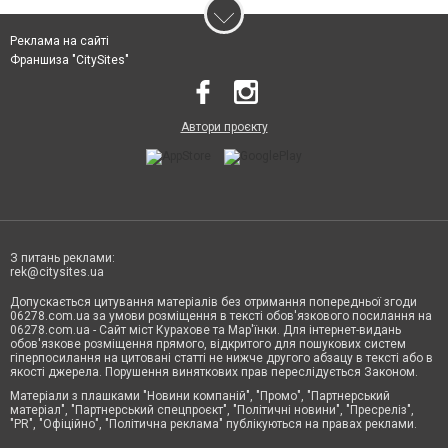
Реклама на сайті
Франшиза "CitySites"
Автори проєкту
З питань реклами:
rek@citysites.ua
Допускається цитування матеріалів без отримання попередньої згоди
06278.com.ua за умови розміщення в тексті обов'язкового посилання на
06278.com.ua - Сайт міст Курахове та Мар'їнки. Для інтернет-видань
обов'язкове розміщення прямого, відкритого для пошукових систем
гіперпосилання на цитовані статті не нижче другого абзацу в тексті або в
якості джерела. Порушення виняткових прав переслідується Законом.
Матеріали з плашками "Новини компаній", "Промо", "Партнерський
матеріал", "Партнерський спецпроєкт", "Політичні новини", "Пресреліз",
"PR", "Офіційно", "Політична реклама" публікуються на правах реклами.