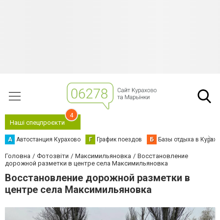
4
Наші спецпроєкти
А
Автостанция Курахово
Г
График поездов
Б
Базы отдыха в Курах
Головна
Фотозвіти
Максимильяновка
Восстановление
дорожной разметки в центре села Максимильяновка
Восстановление дорожной разметки в
центре села Максимильяновка