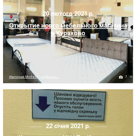
20 лютого 2021 р.
Открытие новго мебельного магазина
в Курахово
7
Империя Мебели - мебельн...
22 січня 2021 р.