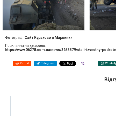
Фотограф:
Сайт Курахово и Марьинки
Посилання на джерело:
https://www.06278.com.ua/news/3253579/stali-izvestny-podrob
Reddit
Telegram
Viber
WhatsA
Відг