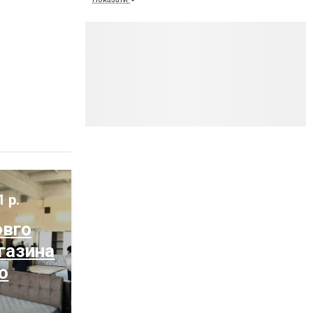
1 р.
овго
газина
о