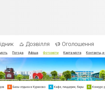
ідник
Дозвілля
Оголошення
мість
Погода
Афіша
Фотозвіти
Карта міста
Контакты, и
дов
Б
Базы отдыха в Курахово
К
Кафе, пиццерии, бары
К
Конкурс 