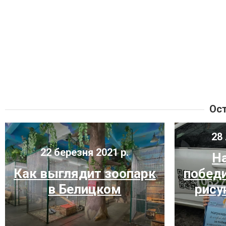
Ост
28 
22 березня 2021 р.
Н
Как выглядит зоопарк
побед
в Белицком
рису