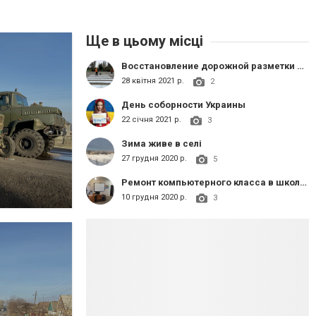
Ще в цьому місці
Восстановление дорожной разметки в центре села Максимильяновка
28 квітня 2021 р.
2
День соборности Украины
22 січня 2021 р.
3
Зима живе в селі
27 грудня 2020 р.
5
Ремонт компьютерного класса в школе с. Максимильяновка
10 грудня 2020 р.
3