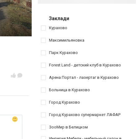
Заклади
Курахово
Максимильяновка
Парк Курахово
Forest Land - детский клуб в Курахово
Арена Портал - лазертаг в Курахово
Больница в Курахово
Город Курахово
Город Курахово супермаркет ЛАФАР
ЗооМир в Белицком
Империя Мебели - мебельный салон в