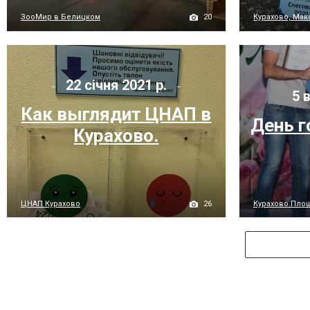
20
ЗооМир в Белицком
Курахово, Мак
22 січня 2021 р.
5 в
Как выглядит ЦНАП в
День г
Курахово.
26
ЦНАП Курахово
Курахово.Пло