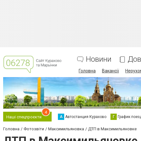
Новини
Дов
Головна
Вакансії
Нерухо
4
А
Автостанция Курахово
Г
График поез
Наші спецпроєкти
Головна
Фотозвіти
Максимильяновка
ДТП в Максимильяновке