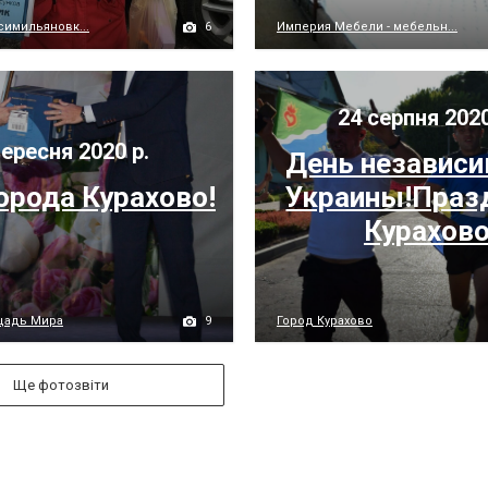
6
симильяновк...
Империя Мебели - мебельн...
24 серпня 2020
ересня 2020 р.
День независ
орода Курахово!
Украины!Праз
Курахов
9
щадь Мира
Город Курахово
Ще фотозвіти