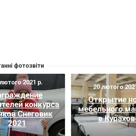
анні фотозвіти
лютого 2021 р.
20 лютого 202
аграждение
Открытие н
ителей конкурса
мебельного ма
нков Снеговик
в Курахов
2021