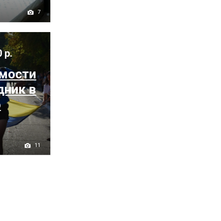
7
 р.
имости
дник в
о
11