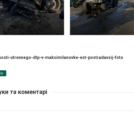
nosti-utrennego-dtp-v-maksimilanovke-est-postradavsij-foto
pp
уки та коментарі