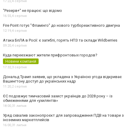
17:22,
4 серпня
"Резерв+" не працює: що відомо
16:55,
4 серпня
Fire Point готує "Фламінго" до нового турбореактивного двигуна
12:19,
4 серпня
Атака БпЛА в Росії: є загиблі, горять НПЗ та склади Wildberries
09:20,
4 серпня
Куда переезжают жители прифронтовых городов?
Новини компаній
17:32,
3 серпня
Дональд Трамп заявив, що укладена з Україною угода відкриває
Вашингтону доступ до українських надр
11:20,
2 серпня
ЄС подовжує тимчасовий захист українців до 2028 року – із
обмеженнями для «ухилянтів»
18:00,
31 липня
Уряд схвалив законопроєкт для запровадження ПДВ на товари з
іноземних маркетплейсів
16:00,
31 липня