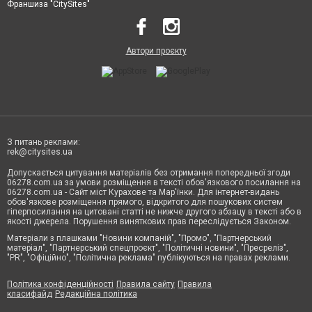
Франшиза "CitySites"
Автори проєкту
З питань реклами:
rek@citysites.ua
Допускається цитування матеріалів без отримання попередньої згоди
06278.com.ua за умови розміщення в тексті обов'язкового посилання на
06278.com.ua - Сайт міст Курахове та Мар'їнки. Для інтернет-видань
обов'язкове розміщення прямого, відкритого для пошукових систем
гіперпосилання на цитовані статті не нижче другого абзацу в тексті або в
якості джерела. Порушення виняткових прав переслідується Законом.
Матеріали з плашками "Новини компаній", "Промо", "Партнерський
матеріал", "Партнерський спецпроєкт", "Політичні новини", "Пресреліз",
"PR", "Офіційно", "Політична реклама" публікуються на правах реклами.
Політика конфіденційності
Правила сайту
Правила
класифайд
Редакційна політика